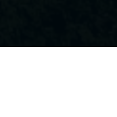
A
B
C
D
E
F
G
H
I
J
K
L
M
N
P
R
S
T
U
V
W
Z
Ö
A
Abgeld