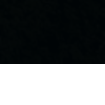
A
B
C
D
E
F
G
H
I
J
K
L
M
N
P
R
S
T
U
V
W
Z
Ö