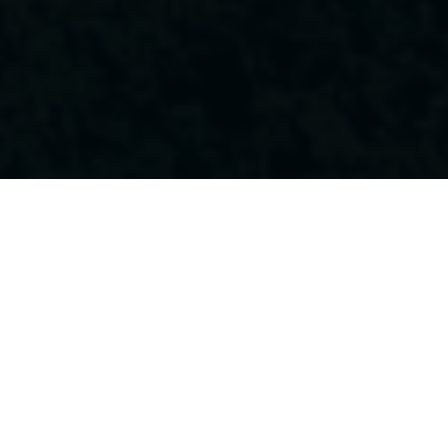
A
B
C
D
E
F
G
H
I
J
K
L
M
N
P
R
S
T
U
V
W
Z
Ö
A
Abgeld