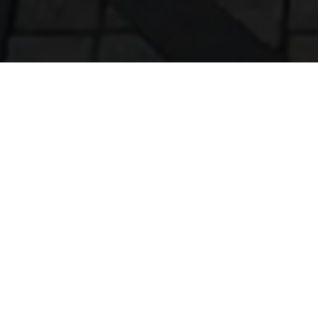
KONTAKT ZUR HNG
VERWALTUNGS AG
Frankfurter Straße 10 & 12
65189 Wiesbaden
0611 9491740
inf
o@hn
g-ag.de
www.hng-ag.de