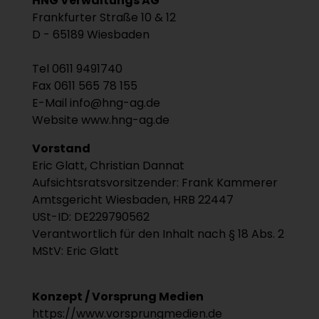
HNG Verwaltungs AG
Frankfurter Straße 10 & 12
D - 65189 Wiesbaden
Tel 0611 9491740
Fax 0611 565 78 155
E-Mail inf
o@hn
g-ag.de
Website www.hng-ag.de
Vorstand
Eric Glatt, Christian Dannat
Aufsichtsratsvorsitzender: Frank Kammerer
Amtsgericht Wiesbaden, HRB 22447
USt-ID: DE229790562
Verantwortlich für den Inhalt nach § 18 Abs. 2
MStV: Eric Glatt
Konzept / Vorsprung Medien
https://www.vorsprungmedien.de