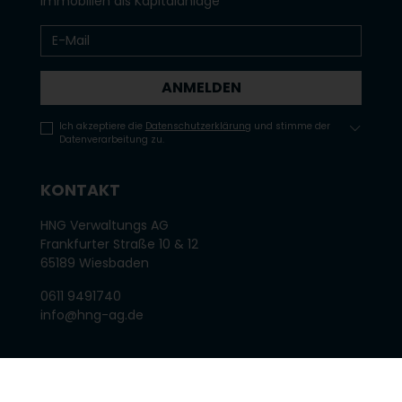
Immobilien als Kapitalanlage
ANMELDEN
Ich akzeptiere die
Datenschutzerklärung
und stimme der
Datenverarbeitung zu.
KONTAKT
HNG Verwaltungs AG
Frankfurter Straße 10 & 12
65189 Wiesbaden
0611 9491740
inf
o@hn
g-ag.de
KUNDE WERDEN