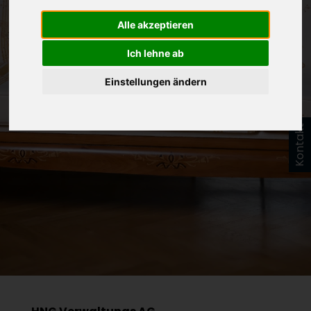
IMPRESSUM DER HNG
Alle akzeptieren
VERWALTUNGS AG
Ich lehne ab
Einstellungen ändern
Kontakt