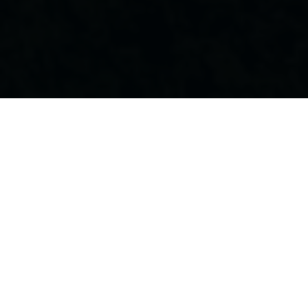
A
B
C
D
E
F
G
H
I
J
K
L
M
N
P
R
S
T
U
V
W
Z
Ö
A
Abgeld
Abgeschlossenheitsbescheinigung
Abstandszahlung