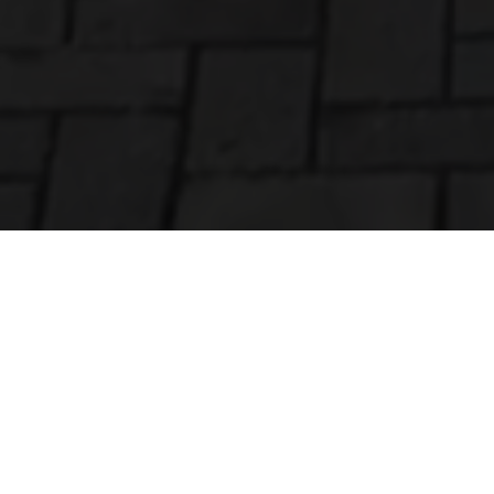
KONTAKT ZUR HNG
VERWALTUNGS AG
Frankfurter Straße 10 & 12
65189 Wiesbaden
0611 9491740
inf
o@hn
g-ag.de