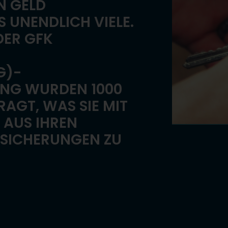
N GELD
S UNENDLICH VIELE.
DER GFK
G)-
NG WURDEN 1000
AGT, WAS SIE MIT
 AUS IHREN
RSICHERUNGEN ZU