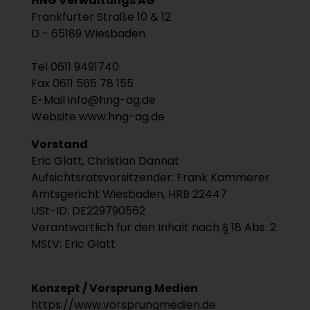
HNG Verwaltungs AG
Frankfurter Straße 10 & 12
D - 65189 Wiesbaden
Tel 0611 9491740
Fax 0611 565 78 155
E-Mail inf
o@hn
g-ag.de
Website www.hng-ag.de
Vorstand
Eric Glatt, Christian Dannat
Aufsichtsratsvorsitzender: Frank Kammerer
Amtsgericht Wiesbaden, HRB 22447
USt-ID: DE229790562
Verantwortlich für den Inhalt nach § 18 Abs. 2
MStV: Eric Glatt
Konzept / Vorsprung Medien
https://www.vorsprungmedien.de