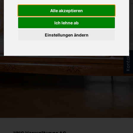
IMPRESSUM DER HNG
Alle akzeptieren
VERWALTUNGS AG
Ich lehne ab
Einstellungen ändern
Kontakt