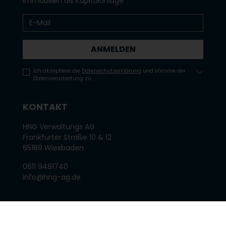
Immobilien als Kapitalanlage
ANMELDEN
Ich akzeptiere die
Datenschutzerklärung
und stimme der
Datenverarbeitung zu.
KONTAKT
HNG Verwaltungs AG
Frankfurter Straße 10 & 12
65189 Wiesbaden
0611 9491740
inf
o@hn
g-ag.de
KUNDE WERDEN