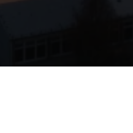
METROPOLREGION
RHEIN-MAIN
Das Rhein-Main-Gebiet ist einer