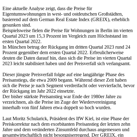
Eine aktuelle Analyse zeigt, dass die Preise für
Eigentumswohnungen in west- und ostdeutschen Großstädten,
basierend auf dem German Real Estate Index (GREIX), erheblich
gesunken sind.
Beispielsweise fielen die Preise für Wohnungen in Berlin im vierten
Quartal 2023 um 15,3 Prozent im Vergleich zum Höchststand im
ersten Quartal 2022.
In München betrug der Rückgang im dritten Quartal 2023 rund 24
Prozent gegenüber dem ersten Quartal 2022. Erfreulicherweise
deuten die Daten darauf hin, dass sich die Preise im vierten Quartal
2023 leicht stabilisiert haben und der Preisverfall sich verlangsamt.
Dieser jüngste Preisverfall folgte auf eine langjährige Phase des
Preisanstiegs, die etwa 2009 begann. Während dieser Zeit haben
sich die Preise je nach Segment verdreifacht oder vervierfacht, bevor
der Rückgang im Jahr 2022 einsetzte.
Der bisher stärkste Preisanstieg war Ende der 1980er Jahre zu
verzeichnen, als die Preise im Zuge der Wiedervereinigung
innerhalb von fünf Jahren etwa doppelt so hoch wurden.
Laut Moritz Schularick, Präsident des IfW Kiel, ist eine Phase der
Preiskorrektur nach dem exorbitanten Preisanstieg der letzten zehn
Jahre und dem veränderten Zinsumfeld durchaus angemessen und
gesamtwirtschaftlich nicht besorgniserregend. Der GREIX, ein